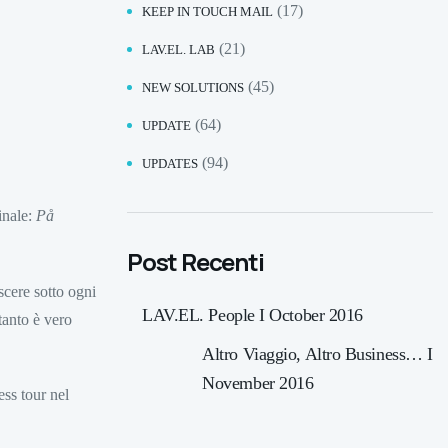
(17)
KEEP IN TOUCH MAIL
(21)
LAV.EL. LAB
(45)
NEW SOLUTIONS
(64)
UPDATE
(94)
UPDATES
inale:
På
Post Recenti
cere sotto ogni
LAV.EL. People I October 2016
tanto è vero
Altro Viaggio, Altro Business… I
November 2016
ess tour nel