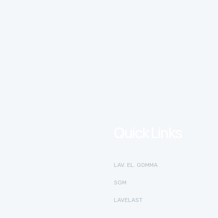
Quick Links
LAV. EL. GOMMA
SGM
LAVELAST