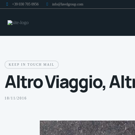
+39 030 705 0956
info@lavelgroup.com
KEEP IN TOUCH MAIL
Altro Viaggio, A
18/11/2016