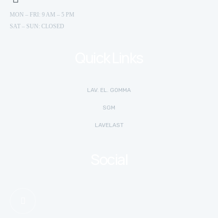
MON – FRI: 9 AM – 5 PM
SAT – SUN: CLOSED
Quick Links
LAV. EL. GOMMA
SGM
LAVELAST
Social