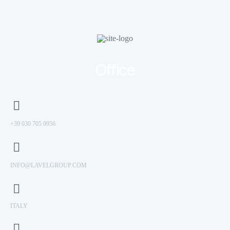
Office
+39 030 705 0956
INFO@LAVELGROUP.COM
ITALY